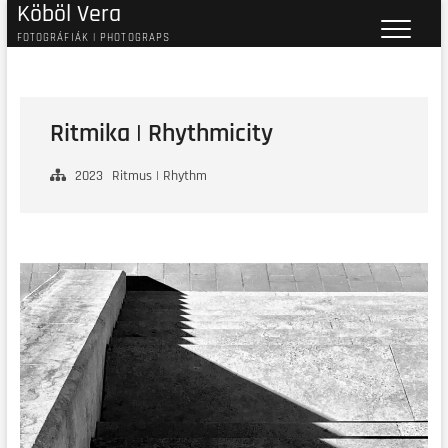
Köböl Vera
Skip
to
FOTOGRÁFIÁK | PHOTOGRAPS
content
Ritmika | Rhythmicity
2023
Ritmus | Rhythm