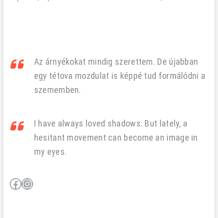
navigáció
Az árnyékokat mindig szerettem. De újabban
egy tétova mozdulat is képpé tud formálódni a
szememben.
I have always loved shadows. But lately, a
hesitant movement can become an image in
my eyes.
Facebook
Instagram