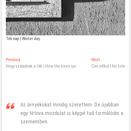
Téli nap | Winter day
Bejegyzés
Previous
Next
Previous
Next
post:
post:
Hogy szaladnak a fák | How the trees run
Cím nélkül | No title
navigáció
Az árnyékokat mindig szerettem. De újabban
egy tétova mozdulat is képpé tud formálódni a
szememben.