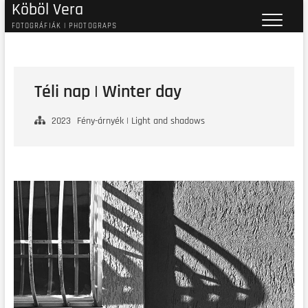
Köböl Vera
Skip
to
FOTOGRÁFIÁK | PHOTOGRAPS
content
Téli nap | Winter day
2023
Fény-árnyék | Light and shadows